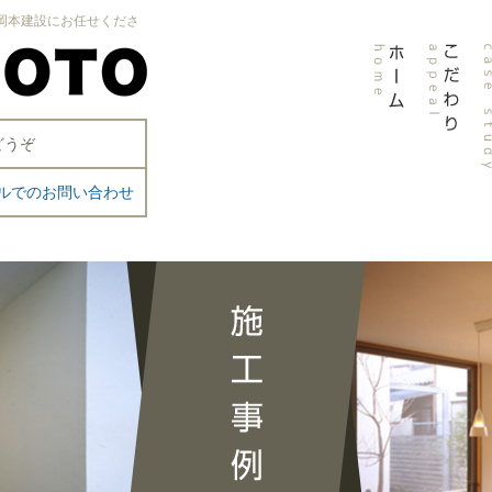
岡本建設にお任せくださ
ホ
こだ
どうぞ
ー
わり
ム
appeal
ルでのお問い合わせ
home
c
s