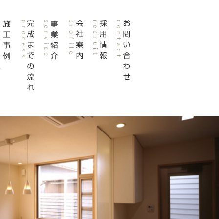
会社
採用
事業
案内
情報
紹介
施工
profile
お
recruit
service
事例
完成
問
ase
まで
い
tudy
の流
合
れ
わ
process
せ
contact